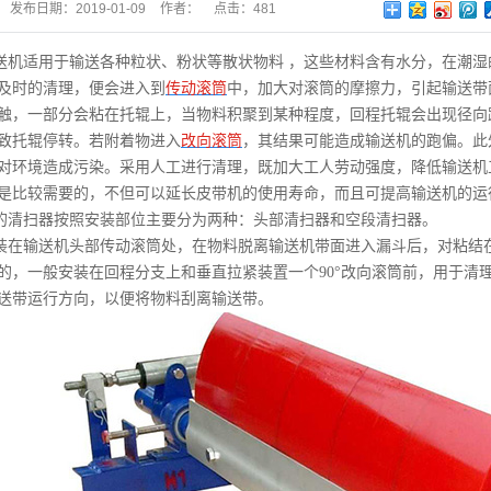
发布日期：
2019-01-09
作者：
点击：
481
送机适用于输送各种粒状、粉状等散状物料 ，这些材料含有水分，在潮
及时的清理，便会进入到
传动滚筒
中，加大对滚筒的摩擦力，引起输送带
触，一部分会粘在托辊上，当物料积聚到某种程度，回程托辊会出现径向
致托辊停转。若附着物进入
改向滚筒
，其结果可能造成输送机的跑偏。此
对环境造成污染。采用人工进行清理，既加大工人劳动强度，降低输送机
是比较需要的，不但可以延长皮带机的使用寿命，而且可提高输送机的运
的清扫器按照安装部位主要分为两种：头部清扫器和空段清扫器。
装在输送机头部传动滚筒处，在物料脱离输送机带面进入漏斗后，对粘结
的，一般安装在回程分支上和垂直拉紧装置一个90°改向滚筒前，用于清
送带运行方向，以便将物料刮离输送带。