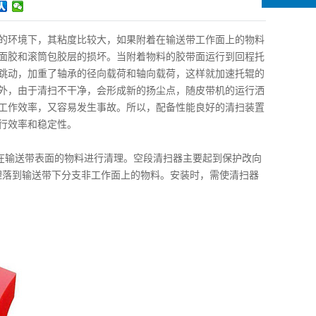
湿的环境下，其粘度比较大，如果附着在输送带工作面上的物料
面胶和滚筒包胶层的损坏。当附着物料的胶带面运行到回程托
跳动，加重了轴承的径向载荷和轴向载荷，这样就加速托辊的
外，由于清扫不干净，会形成新的扬尘点，随皮带机的运行洒
工作效率，又容易发生事故。所以，配备性能良好的清扫装置
行效率和稳定性。
在输送带表面的物料进行清理。空段清扫器主要起到保护改向
理落到输送带下分支非工作面上的物料。安装时，需使清扫器