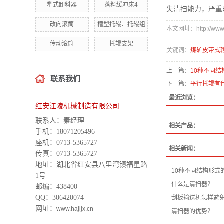
犁式卸料器
落料缓冲床4
失清扫能力，严重
改向滚筒
槽型托辊、托辊组
本文网址：http://www.ha
传动滚筒
托辊支架
关键词：
煤矿皮带式
上一篇：
10种不同
联系我们
下一篇：
平行托辊有
最近浏览：
红安江陵机械制造有限公司
联系人：秦经理
相关产品：
手机：18071205496
座机：0713-5365727
相关新闻：
传真：0713-5365727
地址：湖北省红安县
八里湾镇福星路
10种不同结构形式
1号
什么是清扫器？
邮编：438400
QQ：306420074
刮板输送机怎样避
网址：
www.hajljx.cn
清扫器的优势？