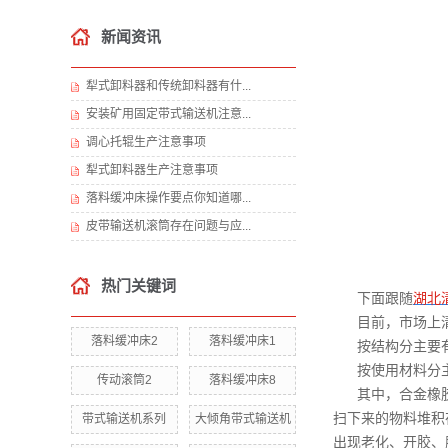
新闻资讯
犁式卸料器和传统卸料器有什...
安装矿用固定带式输送机注意...
调心托辊生产注意事项
犁式卸料器生产注意事项
落料缓冲床操作要点你知道哪...
皮带输送机滚筒存在问题与应...
热门关键词
下面跟随
湖北
目前，市场上
落料缓冲床2
落料缓冲床1
按结构分主要
按使用材料分
传动滚筒2
落料缓冲床8
其中，合金橡
扫下来的物料堆积
带式输送机系列
大倾角带式输送机
出现老化、开胶、