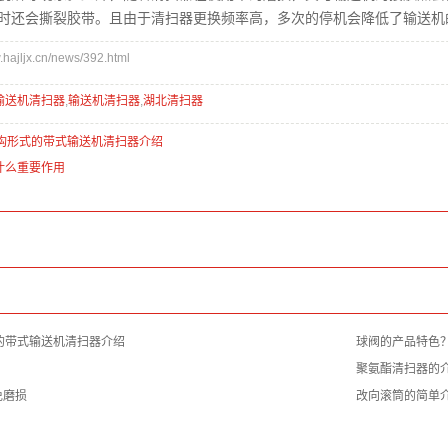
时还会撕裂胶带。且由于清扫器更换频率高，多次的停机会降低了输送机
jljx.cn/news/392.html
输送机清扫器
,
输送机清扫器
,
湖北清扫器
结构形式的带式输送机清扫器介绍
什么重要作用
的带式输送机清扫器介绍
球阀的产品特色
聚氨酯清扫器的
免磨损
改向滚筒的简单