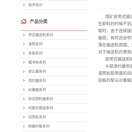
技术知识
煤矿皮带式输
产品分类
在卸料的时候不到
辊时，由于连续接
带式输送机系列
磨损，有时还会导
滚筒系列
落在输送机周围，
对于输送机的使用
支架系列
皮带式输送机
缓冲床系列
头部清扫器安
逆止器系列
滚筒和胶带面的目
刮板的犁尖对着输
清扫器系列
纠偏器系列
犁式卸料器系列
托辊托辊组系列
压带轮系列
耐磨衬板系列