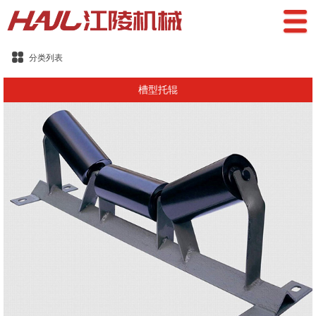
分类列表
槽型托辊