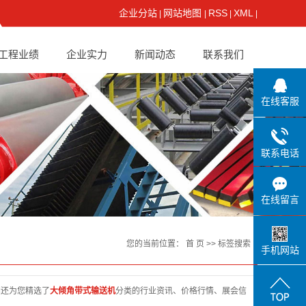
企业分站
网站地图
RSS
XML
|
|
|
|
工程业绩
企业实力
新闻动态
联系我们
在线客服
联系电话
在线留言
您的当前位置：
首 页
>> 标签搜索
手机网站
们还为您精选了
大倾角带式输送机
分类的行业资讯、价格行情、展会信