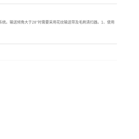
系统。输送倾角大于28°时需要采用花纹输送带及毛刷清扫器。1、使用